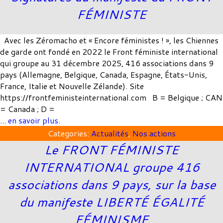
FÉMINISTE
AdminCDG
|
27 avril 2022
Avec les Zéromacho et « Encore féministes ! », les Chiennes
de garde ont fondé en 2022 le Front féministe international
qui groupe au 31 décembre 2025, 416 associations dans 9
pays (Allemagne, Belgique, Canada, Espagne, États-Unis,
France, Italie et Nouvelle Zélande). Site
https://frontfeministeinternational.com B = Belgique ; CAN
= Canada ; D =
...
en savoir plus
.
Categories:
Actualités
,
Nos actions
Le FRONT FÉMINISTE
INTERNATIONAL groupe 416
associations dans 9 pays, sur la base
du manifeste LIBERTÉ ÉGALITÉ
FÉMINISME