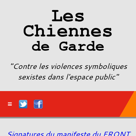
Les
Chiennes
de Garde
"Contre les violences symboliques
sexistes dans l'espace public"
Category Archives: Actualités
Signatures du manifeste du FRONT