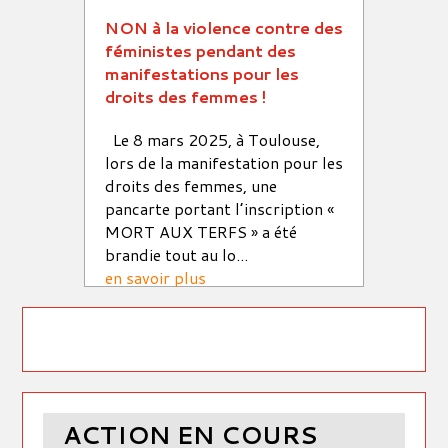
NON à la violence contre des
Sout
féministes pendant des
Typh
manifestations pour les
ettres
Nous 
droits des femmes !
t-es
avec 
 par
Le 8 mars 2025, à Toulouse,
coméd
lors de la manifestation pour les
D. ha
droits des femmes, une
des m
ais
pancarte portant l’inscription «
au vio
MORT AUX TERFS » a été
a c...
brandie tout au lo...
en sa
en savoir plus
ACTION EN COURS