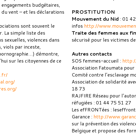
ns engagements budgétaires,
 du vent – et les déclarations
PROSTITUTION
Mouvement
du
Nid
: 01 42
ciations sont souvent le
infos
http://www.mouvement
. La simple liste des
Traite des femmes aux fin
ns sexuelles, violences dans
sécurisé pour les victimes de
, viols par inceste,
, pornographie…) démontre,
Autres contacts
d’hui sur les citoyennes de ce
SOS femmes-accueil :
http:
Association Fatoumata pour 
.fr/
Comité contre l’esclavage m
al.org/
Association de solidarité av
es.org/
18 73
RAJFIRE Réseau pour l’auton
réfugiées : 01 44 75 51 27
Les efFRONTées : leseffro
Garance :
http://www.garan
sur la prévention des violenc
Belgique et propose des form