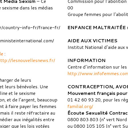
t Media Sexism
– Ce
Commission pour l’abolition
e sexisme dans les médias
00
Groupe femmes pour l’abolit
r/country-info-fr/france-fr/
ENFANCE MALTRAITÉE
n
eministeinternational.com/
AIDE AUX VICTIMES
Institut National d’aide au
de
:
ttp://lesnouvellesnews.fr/
INFORMATION
Centre d’information sur les
http://www.infofemmes.co
harger de leurs
 et leurs bénévoles. Une
CONTRACEPTION, AV
line et le sexisme
Mouvement français pour l
on, et de l’argent, beaucoup
01 42 60 93 20, pour les régi
nt à faire payer les femmes
familial.org/
mais il reste réfractaire au
Écoute Sexualité Contrac
édier aux inégalités entre
0800 803 803 (n° vert Nord 
iger que les lois votées
ou 0800 105 105 (n° vert Su