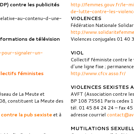
DP) contre les publicités
http://femmes.gouv.fr/le-mi
de-lutte-contre-les-violen
relative-au-contenu-d-une-
VIOLENCES
Fédération Nationale Solid
http://www.solidaritefemmes
formations de télévision
Violences conjugales 01 40 
e-pour-signaler-un-
VIOL
Collectif féministe contre l
d’une ligne fixe ; permanence
lectifs féministes
http://www.cfcv
.asso.fr/
VIOLENCES SEXISTES A
éseau de La Meute et
AVFT (Association contre les
008, constituent La Meute des
BP 108 75561 Paris cedex 1
tél. 01 45 84 24 24 – fax 45
 contre la pub sexiste
et à
adresse courriel
contact@av
MUTILATIONS SEXUEL