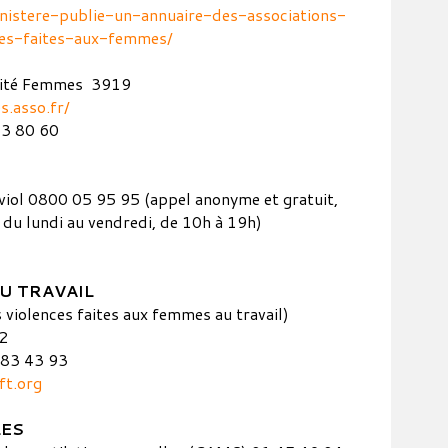
nistere-publie-un-annuaire-des-associations-
ces-faites-aux-femmes/
arité Femmes 3919
.asso.fr/
33 80 60
e viol 0800 05 95 95 (appel anonyme et gratuit,
 du lundi au vendredi, de 10h à 19h)
U TRAVAIL
 violences faites aux femmes au travail)
2
 83 43 93
ft.org
LES