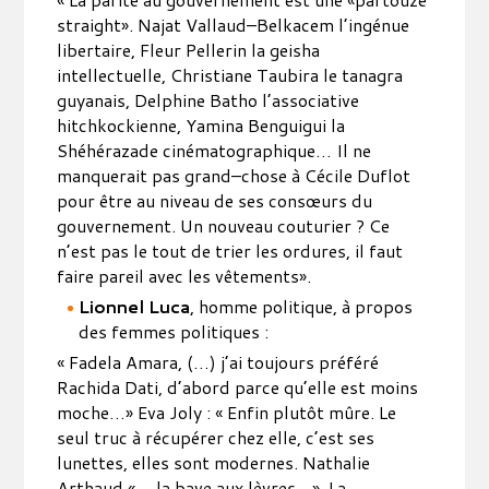
straight». Najat Vallaud–Belkacem l’ingénue
libertaire, Fleur Pellerin la geisha
intellectuelle, Christiane Taubira le tanagra
guyanais, Delphine Batho l’associative
hitchkockienne, Yamina Benguigui la
Shéhérazade cinématographique… Il ne
manquerait pas grand–chose à Cécile Duflot
pour être au niveau de ses consœurs du
gouvernement. Un nouveau couturier ? Ce
n’est pas le tout de trier les ordures, il faut
faire pareil avec les vêtements».
Lionnel Luca
, homme politique, à propos
des femmes politiques :
« Fadela Amara, (…) j’ai toujours préféré
Rachida Dati, d’abord parce qu’elle est moins
moche…» Eva Joly : « Enfin plutôt mûre. Le
seul truc à récupérer chez elle, c’est ses
lunettes, elles sont modernes. Nathalie
Arthaud « …la bave aux lèvres…». La