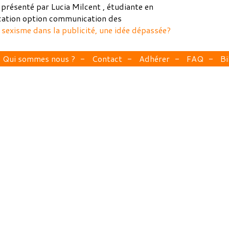
présenté par Lucia Milcent , étudiante en
ation option communication des
 sexisme dans la publicité, une idée dépassée?
Qui sommes nous ?
Contact
Adhérer
FAQ
Bi