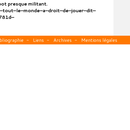
pot presque militant.
43–tout–le–monde–a–droit–de–jouer–dit–
781d–
bliographie
Liens
Archives
Mentions légales