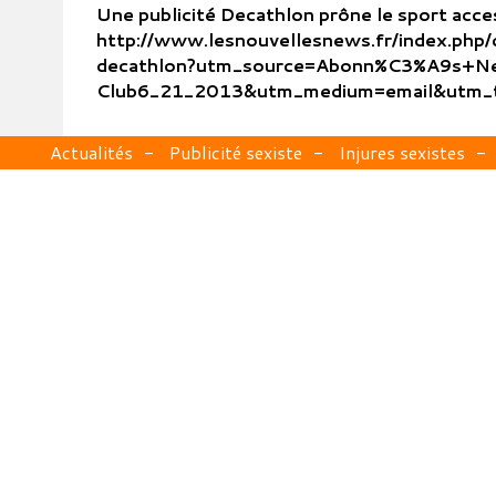
Une publicité Decathlon prône le sport access
http://www.lesnouvellesnews.fr/index.php/
decathlon?utm_source=Abonn%C3%A9s+N
Club6_21_2013&utm_medium=email&utm
Actualités
Publicité sexiste
Injures sexistes