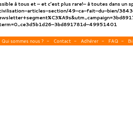
ible à tous et – et c’est plus rare!– à toutes dans un s
civilisation–articles–section/49–ca–fait–du–bien/38
ewsletter+segment%C3%A9s&utm_campaign=3bd891
_term=0_ce3d5b1d26–3bd891781d–49951401
Qui sommes nous ?
Contact
Adhérer
FAQ
Bi