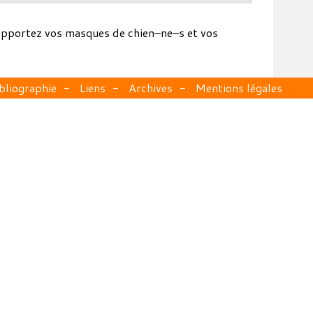
(apportez vos masques de chien–ne–s et vos
bliographie
Liens
Archives
Mentions légales