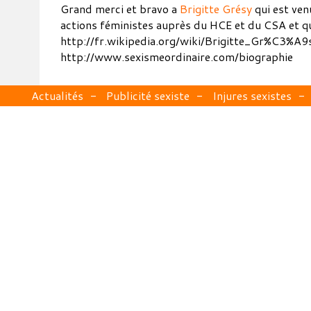
Grand merci et bravo a
Brigitte Grésy
qui est ven
actions féministes auprès du HCE et du CSA et q
http://fr.wikipedia.org/wiki/Brigitte_Gr%C3%A9
http://www.sexismeordinaire.com/biographie
Actualités
Publicité sexiste
Injures sexistes