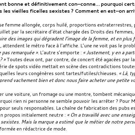
 bonne et définitivement con–conne… pourquoi certains
s les vieilles ficelles sexistes ? Comment en est–on ar
 femme allongée, corps huilé, proportions extraterrestres, pet
illet par la secrétaire d’état chargée des Droits des femmes,
uire des images qui dégradent l’image de la femme, et en plus f
 attendent le métro face à l’affiche. L’une ne voit pas le pro
e pas remarquée »
. L’autre s’emporte :
« Justement, y en a part
? »
Toutes deux ont, par contre, de concert été agacées par 
érie de spots vidéo mettait en scène des contradictions toutes
quelles leurs congénères sont tartes/futiles/chieuses.
« Là, t
mprend vachement bien et donc nous faire acheter une petite vo
er une voiture, un fromage ou une montre, tombent mécaniqu
urquoi rien ni personne ne semble pouvoir les arrêter ? Pour M
s pour seuls responsables. La chaîne de fabrication des pubs e
n propos initialement neutre :
« On a travaillé avec une ense
 sexistes. Mais la marque a estimé que le métier de notre pers
sformée en rédactrice de mode.