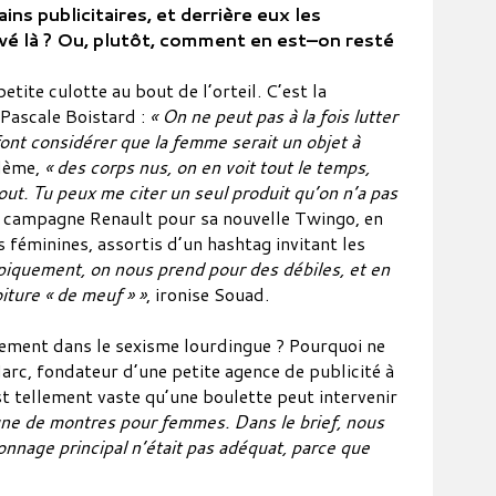
 publicitaires, et derrière eux les
rivé là ? Ou, plutôt, comment en est–on resté
ite culotte au bout de l’orteil. C’est la
 Pascale Boistard :
« On ne peut pas à la fois lutter
ont considérer que la femme serait un objet à
blème,
« des corps nus, on en voit tout le temps,
out. Tu peux me citer un seul produit qu’on n’a pas
la campagne Renault pour sa nouvelle Twingo, en
 féminines, assortis d’un hashtag invitant les
ypiquement, on nous prend pour des débiles, et en
iture « de meuf » »
, ironise Souad.
ement dans le sexisme lourdingue ? Pourquoi ne
arc, fondateur d’une petite agence de publicité à
st tellement vaste qu’une boulette peut intervenir
igne de montres pour femmes. Dans le brief, nous
onnage principal n’était pas adéquat, parce que