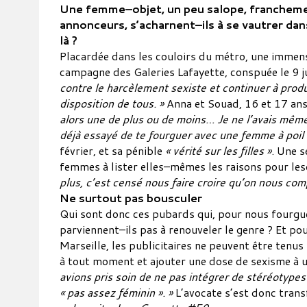
Une femme–objet, un peu salope, franchement
annonceurs, s’acharnent–ils à se vautrer dan
là ?
Placardée dans les couloirs du métro, une immense
campagne des Galeries Lafayette, conspuée le 9 ju
contre le harcèlement sexiste et continuer à prod
disposition de tous. »
Anna et Souad, 16 et 17 ans,
alors une de plus ou de moins… Je ne l’avais mêm
déjà essayé de te fourguer avec une femme à poil 
février, et sa pénible
« vérité sur les filles »
. Une s
femmes à lister elles–mêmes les raisons pour les
plus, c’est censé nous faire croire qu’on nous co
Ne surtout pas bousculer
Qui sont donc ces pubards qui, pour nous fourgu
parviennent–ils pas à renouveler le genre ? Et po
Marseille, les publicitaires ne peuvent être tenu
à tout moment et ajouter une dose de sexisme à u
avions pris soin de ne pas intégrer de stéréotypes
« pas assez féminin ». »
L’avocate s’est donc tran