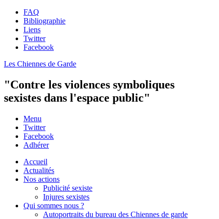
FAQ
Bibliographie
Liens
Twitter
Facebook
Les Chiennes
de Garde
"Contre les violences symboliques
sexistes dans l'espace public"
Menu
Twitter
Facebook
Adhérer
Accueil
Actualités
Nos actions
Publicité sexiste
Injures sexistes
Qui sommes nous ?
Autoportraits du bureau des Chiennes de garde