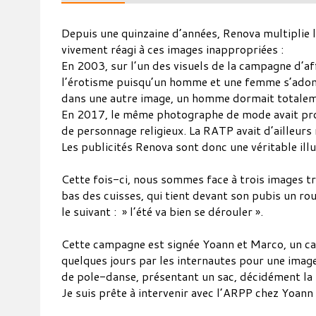
Depuis une quinzaine d’années, Renova multiplie l
vivement réagi à ces images inappropriées :
En 2003, sur l’un des visuels de la campagne d’af
l’érotisme puisqu’un homme et une femme s’adonna
dans une autre image, un homme dormait totalemen
En 2017, le même photographe de mode avait prod
de personnage religieux. La RATP avait d’ailleurs r
Les publicités Renova sont donc une véritable ill
Cette fois-ci, nous sommes face à trois images t
bas des cuisses, qui tient devant son pubis un ro
le suivant : » l’été va bien se dérouler ».
Cette campagne est signée Yoann et Marco, un ca
quelques jours par les internautes pour une imag
de pole-danse, présentant un sac, décidément la p
Je suis prête à intervenir avec l’ARPP chez Yoan