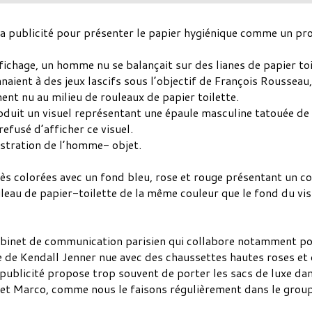
a publicité pour présenter le papier hygiénique comme un prod
fichage, un homme nu se balançait sur des lianes de papier t
ient à des jeux lascifs sous l’objectif de François Rousseau
t nu au milieu de rouleaux de papier toilette.
uit un visuel représentant une épaule masculine tatouée de l
efusé d’afficher ce visuel.
ustration de l’homme- objet.
rès colorées avec un fond bleu, rose et rouge présentant un c
uleau de papier-toilette de la même couleur que le fond du vi
binet de communication parisien qui collabore notamment pour
e de Kendall Jenner nue avec des chaussettes hautes roses et
ublicité propose trop souvent de porter les sacs de luxe dans
n et Marco, comme nous le faisons régulièrement dans le group