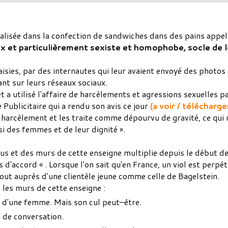
ialisée dans la confection de sandwiches dans des pains appel
x et particulièrement sexiste et homophobe, socle de l
aisies, par des internautes qui leur avaient envoyé des photos
iant sur leurs réseaux sociaux.
é et a utilisé l'affaire de harcèlements et agressions sexuelle
Publicitaire qui a rendu son avis ce jour
(a voir / télécharger
e harcèlement et les traite comme dépourvu de gravité, ce qui 
si des femmes et de leur dignité ».
nus et des murs de cette enseigne multiplie depuis le début 
 d'accord « . Lorsque l'on sait qu'en France, un viol est perpét
out auprès d'une clientèle jeune comme celle de Bagelstein.
 les murs de cette enseigne :
d'une femme. Mais son cul peut–être.
u de conversation.